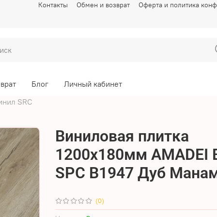
Контакты
Обмен и возврат
Оферта и политика кон
зврат
Блог
Личный кабинет
инил SRC
Виниловая плитка
1200x180мм AMADEI B
SPC B1947 Дуб Манама
(0)