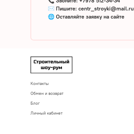
📞
Звоните: +7978 512-34-34
✉️
Пишите: centr_stroyki@mail.r
🌐
Оставляйте
заявку
на
сайте
Контакты
Обмен и возврат
Блог
Личный кабинет