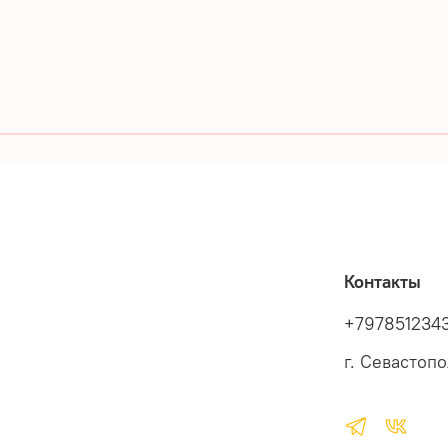
u
Контакты
+797851234
г. Севастоп