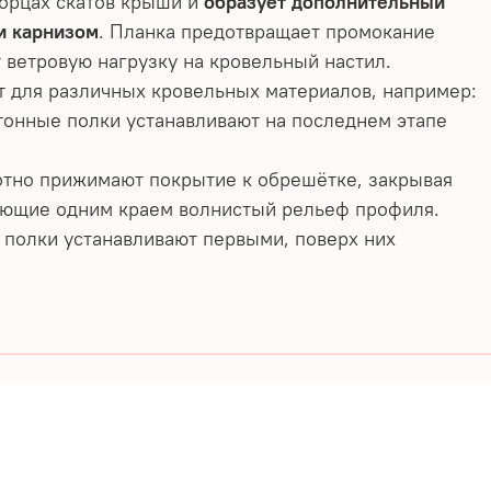
торцах скатов крыши и
образует дополнительный
и карнизом
. Планка предотвращает промокание
 ветровую нагрузку на кровельный настил.
 для различных кровельных материалов, например:
тонные полки устанавливают на последнем этапе
отно прижимают покрытие к обрешётке, закрывая
рующие одним краем волнистый рельеф профиля.
е полки устанавливают первыми, поверх них