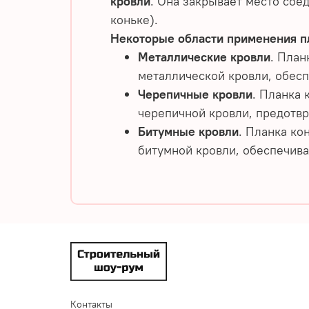
кровли
. Она закрывает место соед
коньке).
Некоторые области применения пл
Металлические кровли
. План
металлической кровли, обесп
Черепичные кровли
. Планка 
черепичной кровли, предотвр
Битумные кровли
. Планка ко
битумной кровли, обеспечива
Контакты