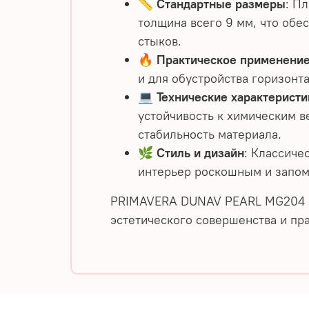
📏
Стандартные размеры
: П
толщина всего 9 мм, что обе
стыков.
🔥
Практическое применени
и для обустройства горизонт
💻
Технические характеристи
устойчивость к химическим 
стабильность материала.
🌿
Стиль и дизайн
: Классиче
интерьер роскошным и запо
PRIMAVERA DUNAV PEARL MG204 пр
эстетического совершенства и пр