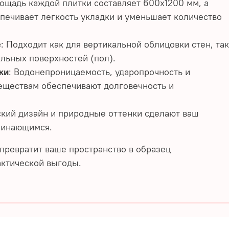
лощадь каждой плитки составляет 600х1200 мм, а
спечивает легкость укладки и уменьшает количество
е
: Подходит как для вертикальной облицовки стен, та
альных поверхностей (пол).
ки
: Водонепроницаемость, ударопрочность и
веществам обеспечивают долговечность и
ский дизайн и природные оттенки сделают ваш
минающимся.
евратит ваше пространство в образец
актической выгоды.