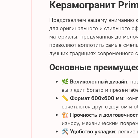
Керамогранит Prim
Представляем вашему вниманию 
для оригинального и стильного 
материалы, продуманная до мелоч
позволяют воплотить самые смелы
лучших традициях современного с
Основные преимущес
🌿
Великолепный дизайн
: п
выглядит богато и презентаб
📏
Формат 600х600 мм
: ком
сочетаются друг с другом и 
🏗️
Прочность и долговечност
износу, механическим повре
🛠️
Удобство укладки
: легкие