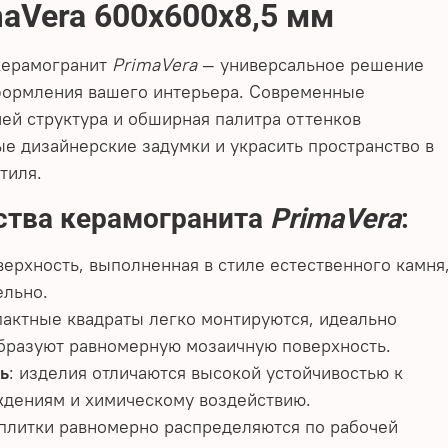
aVera 600х600х8,5 мм
керамогранит
PrimaVera
— универсальное решение
оформления вашего интерьера. Современные
ей структура и обширная палитра оттенков
е дизайнерские задумки и украсить пространство в
тиля.
тва керамогранита
PrimaVera
:
оверхность, выполненная в стиле естественного камня
ельно.
пактные квадраты легко монтируются, идеально
образуют равномерную мозаичную поверхность.
ь
: изделия отличаются высокой устойчивостью к
ждениям и химическому воздействию.
 плитки равномерно распределяются по рабочей