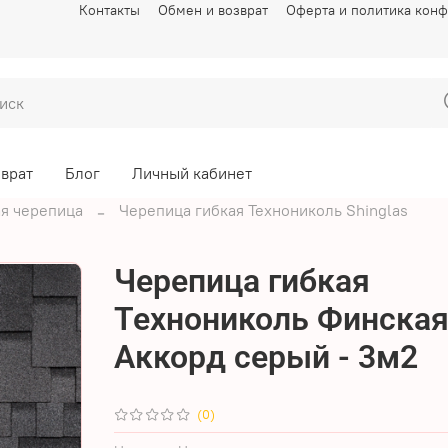
Контакты
Обмен и возврат
Оферта и политика кон
зврат
Блог
Личный кабинет
я черепица
Черепица гибкая Технониколь Shinglas
Черепица гибкая
Технониколь Финска
Аккорд серый - 3м2
(0)