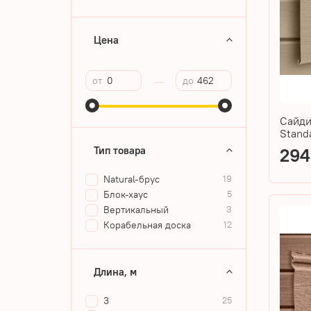
Цена
—
от
до
Сайди
Stand
Тип товара
294
Natural-брус
19
Блок-хаус
5
Вертикальный
3
Корабельная доска
12
Длина, м
3
25