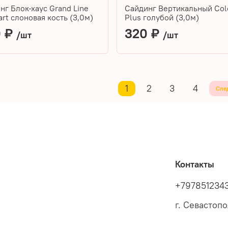
нг Блок-хаус Grand Line
Сайдинг Вертикальный Col
art слоновая кость (3,0м)
Plus голубой (3,0м)
0 ₽
320 ₽
/шт
/шт
1
2
3
4
Сле
Контакты
+797851234
г. Севастоп