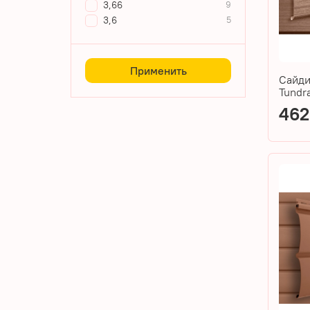
3,66
9
3,6
5
Применить
Сайди
Tundr
462