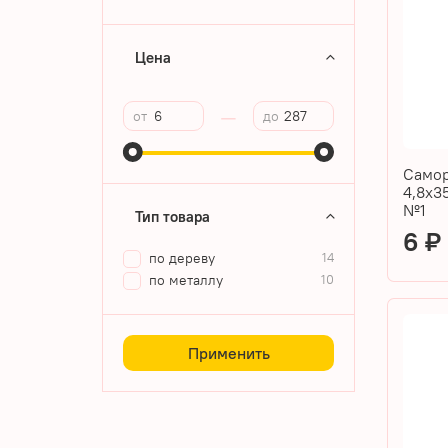
Цена
—
от
до
Самор
4,8х3
№1
Тип товара
6 
по дереву
14
по металлу
10
Применить