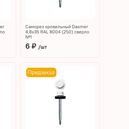
er
Саморез кровельный Daxmer
рло
4,8х35 RAL 8004 (250) сверло
№1
6 ₽
/шт
Предзаказ