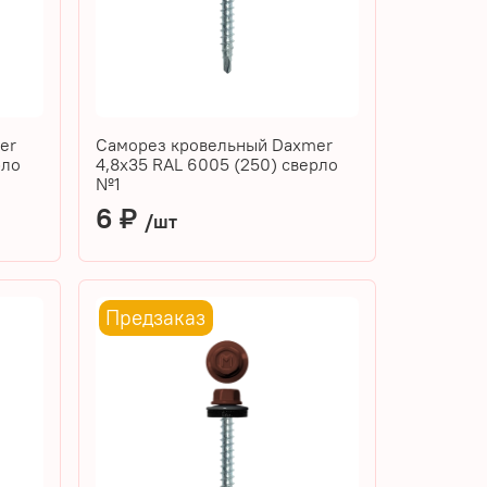
er
Саморез кровельный Daxmer
рло
4,8х35 RAL 6005 (250) сверло
№1
6 ₽
/шт
Предзаказ