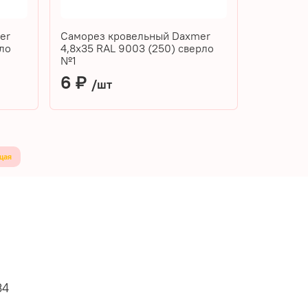
er
Саморез кровельный Daxmer
рло
4,8х35 RAL 9003 (250) сверло
№1
6 ₽
/шт
щая
34