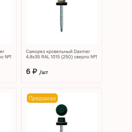
er
Саморез кровельный Daxmer
рло №1
4,8х35 RAL 1015 (250) сверло №1
6 ₽
/шт
Предзаказ