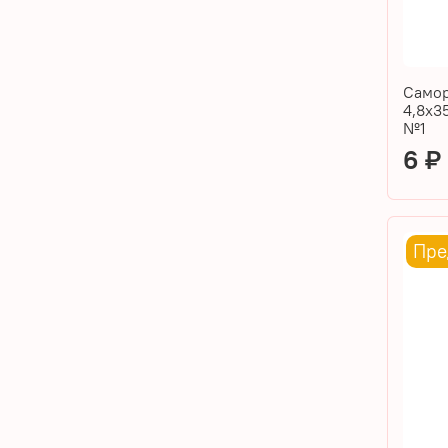
Самор
4,8х3
№1
6 
Пре