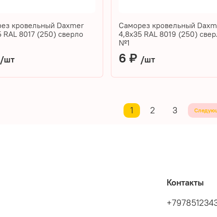
ез кровельный Daxmer
Саморез кровельный Daxm
5 RAL 8017 (250) сверло
4,8х35 RAL 8019 (250) све
№1
₽
6 ₽
/шт
/шт
1
2
3
Следую
Контакты
+797851234