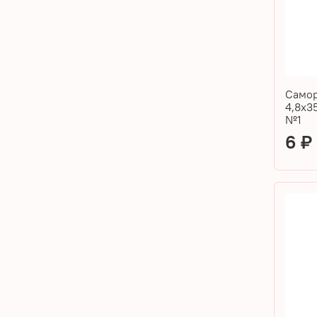
Самор
4,8х3
№1
6 