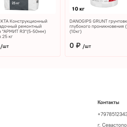
KTA Конструкционный
DANOGIPS GRUNT грунтовк
адочный ремонтный
глубокого проникновения (
в "АРМИТ R3"(5-50мм)
(10кг)
 25 кг
₽
0 ₽
/шт
/шт
Контакты
+797851234
г. Севастоп