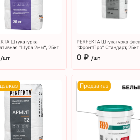
KTA Штукатурка
PERFEKTA Штукатурка фас
ативная "Шуба 2мм", 25кг
"ФронтПро" Стандарт, 25кг
₽
0 ₽
/шт
/шт
дзаказ
Предзаказ