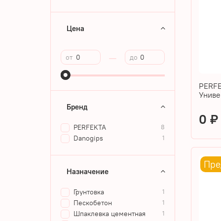
Цена
—
от
до
PERFE
Униве
Бренд
0 
PERFEKTA
8
Danogips
1
Пре
Назначение
Грунтовка
1
Пескобетон
1
Шпаклевка цементная
1