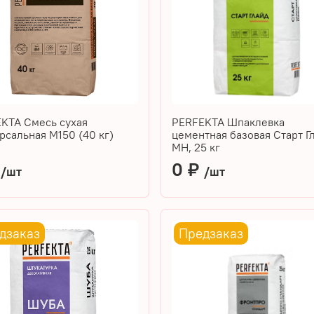
KTA Смесь сухая
PERFEKTA Шпаклевка
рсальная М150 (40 кг)
цементная базовая Старт Г
МН, 25 кг
₽
0 ₽
/шт
/шт
дзаказ
Предзаказ