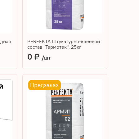
адная
PERFEKTA Штукатурно-клеевой
состав "Термотек", 25кг
0 ₽
/шт
Предзаказ