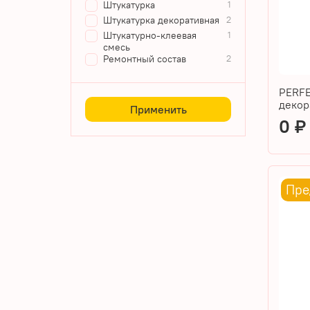
Штукатурка
1
Штукатурка декоративная
2
Штукатурно-клеевая
1
смесь
Ремонтный состав
2
PERFE
декор
Применить
0 
Пре