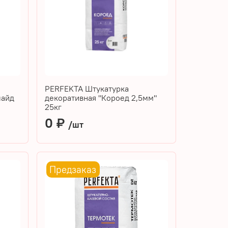
PERFEKTA Штукатурка
лайд
декоративная "Короед 2,5мм"
25кг
0 ₽
/шт
Предзаказ